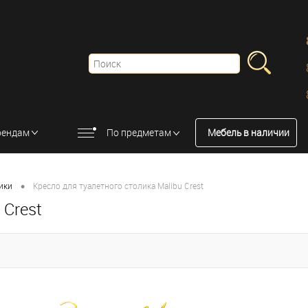
рендам
По предметам
Мебель в наличии
•
ики
Кресло для туалетного столика Malibu Crest
 Crest