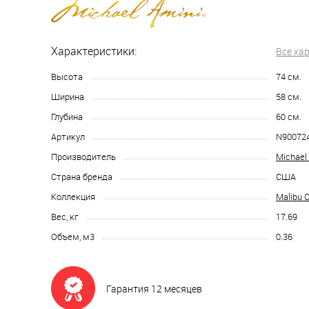
Характеристики:
Все ха
Высота
74
см.
Ширина
58
см.
Глубина
60
см.
Артикул
N90072
Производитель
Michael
Страна бренда
США
Коллекция
Malibu C
Вес, кг
17.69
Объем, м3
0.36
Гарантия 12 месяцев