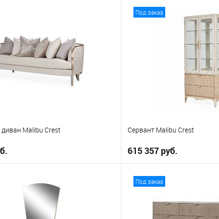
В корзину
В корз
Под заказ
е
В избранное
Выберите
California King
Eastern K
диван Malibu Crest
Сервант Malibu Crest
б.
615 357 руб.
В корзину
В корз
Под заказ
е
В избранное