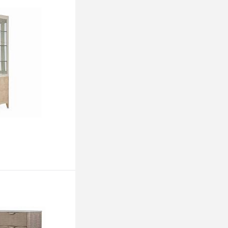
ину
ing
Queen
ину