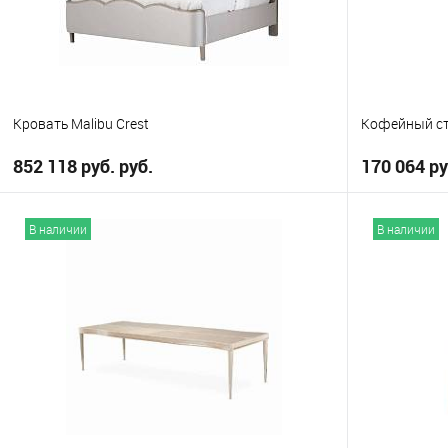
Кровать Malibu Crest
Кофейный сто
852 118 руб. руб.
170 064 ру
В корзину
В наличии
В наличии
В избранное
В избранно
Выберите
California King
Eastern King
Queen