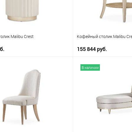
лик Malibu Crest
Кофейный столик Malibu Cre
б.
155 844 руб.
В корзину
В корз
В наличии
е
В избранное