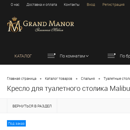
Вход
Регистрация
О нас
Доставка и оплата
Контакты
КАТАЛОГ
По комнатам
По б
•
•
•
Главная страница
Каталог товаров
Спальня
Туалетные стол
Кресло для туалетного столика Malibu
ВЕРНУТЬСЯ В РАЗДЕЛ
Под заказ