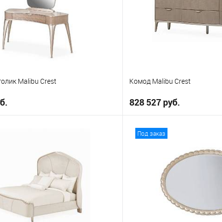
олик Malibu Crest
Комод Malibu Crest
б.
828 527 руб.
В корзину
В корз
Под заказ
е
В избранное