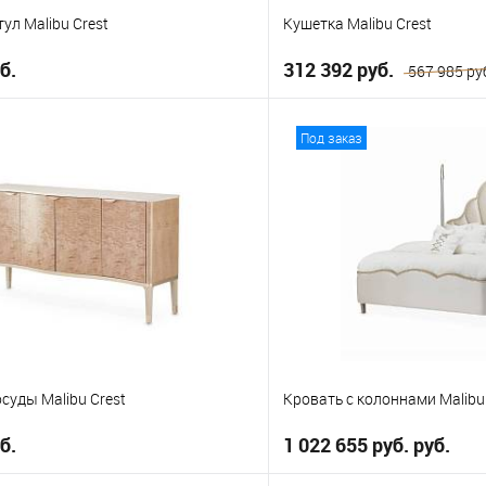
ул Malibu Crest
Кушетка Malibu Crest
б.
312 392 руб.
567 985 ру
В корзину
В корз
Под заказ
е
В избранное
суды Malibu Crest
Кровать с колоннами Malibu
б.
1 022 655 руб. руб.