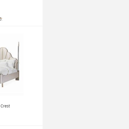
б.
ину
 Crest