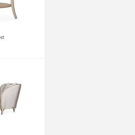
st
ину