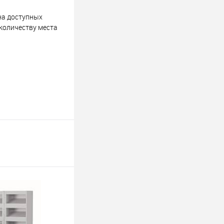
 на доступных
количеству места