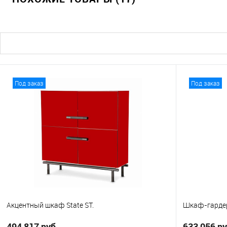
В избранное
В избранно
Под заказ
Под заказ
Акцентный шкаф State ST.
Шкаф-гардер
494 817 руб.
633 056 ру