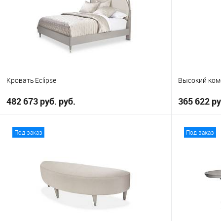
Кровать Eclipse
Высокий комо
482 673 руб. руб.
365 622 ру
В корзину
Под заказ
Под заказ
В избранное
В избранно
Выберите
California King
Eastern King
Queen