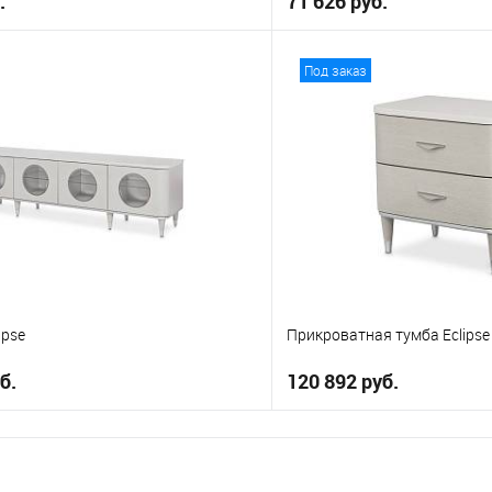
.
71 626 руб.
В корзину
В корз
Под заказ
е
В избранное
ipse
Прикроватная тумба Eclipse
б.
120 892 руб.
В корзину
В корз