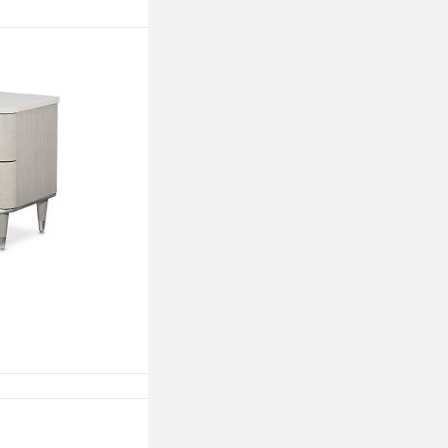
ину
ину