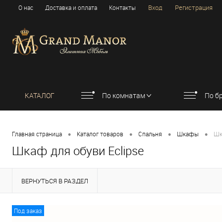
Вход
Регистрация
О нас
Доставка и оплата
Контакты
КАТАЛОГ
По комнатам
По б
•
•
•
•
Главная страница
Каталог товаров
Спальня
Шкафы
Шк
Шкаф для обуви Eclipse
ВЕРНУТЬСЯ В РАЗДЕЛ
Под заказ