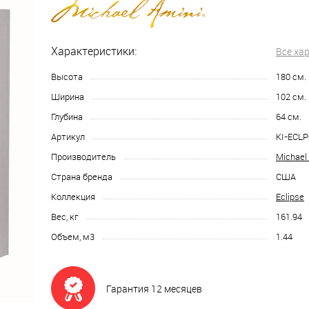
Характеристики:
Все ха
Высота
180
см.
Ширина
102
см.
Глубина
64
см.
Артикул
KI-ECLP
Производитель
Michael
Страна бренда
США
Коллекция
Eclipse
Вес, кг
161.94
Объем, м3
1.44
Гарантия 12 месяцев