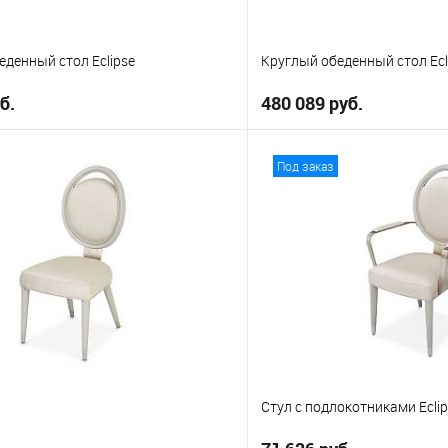
денный стол Eclipse
Круглый обеденный стол Ecl
б.
480 089 руб.
В корзину
В корз
Под заказ
е
В избранное
Стул с подлокотниками Ecli