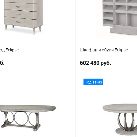
д Eclipse
Шкаф для обуви Eclipse
б.
602 480 руб.
В корзину
В корз
Под заказ
е
В избранное