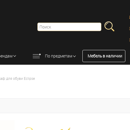
рендам
По предметам
Мебель в наличии
аф для обуви Eclipse