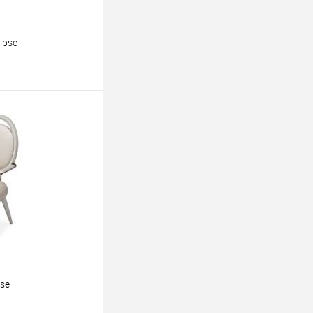
ipse
ину
pse