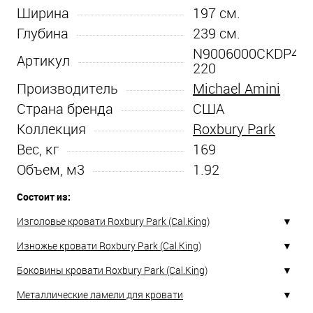
Ширина
197
см.
Глубина
239
см.
N9006000CKDP4-
Артикул
220
Производитель
Michael Amini
Страна бренда
США
Коллекция
Roxbury Park
Вес, кг
169
Объем, м3
1.92
Состоит из:
Изголовье кровати Roxbury Park (Cal.King)
Изножье кровати Roxbury Park (Cal.King)
Боковины кровати Roxbury Park (Cal.King)
Металлические ламели для кровати