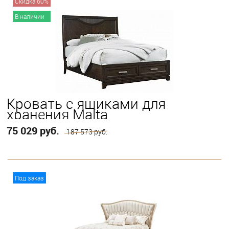
Скидка 60%
В наличии
Выберите
King
Queen
Twin
Full
Кровать с ящиками для
хранения Malta
75 029 руб.
187 573 руб.
В корзину
Под заказ
Выберите
Eastern King