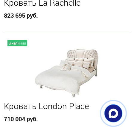
Кровать La Rachelle
823 695 руб.
В корзину
В наличии
Выберите
California King
Eastern King
Queen
Кровать London Place
710 004 руб.