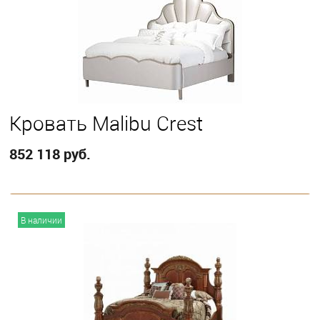
Выберите
California King
Eastern King
Queen
Кровать Malibu Crest
852 118 руб.
В корзину
В наличии
Выберите
California King
Eastern King
Queen