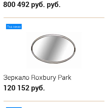
800 492 руб. руб.
В корзину
Под заказ
Выберите
California King
Eastern King
Queen
Зеркало Roxbury Park
120 152 руб.