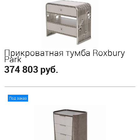
Выберите
California King
Eastern King
Queen
Прикроватная тумба Roxbury
Park
374 803 руб.
В корзину
Под заказ