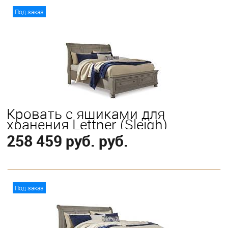
В корзину
Под заказ
Выберите
Eastern King
Queen
Кровать с ящиками для
хранения Lettner (Sleigh)
258 459 руб. руб.
В корзину
Под заказ
Выберите
King
Queen