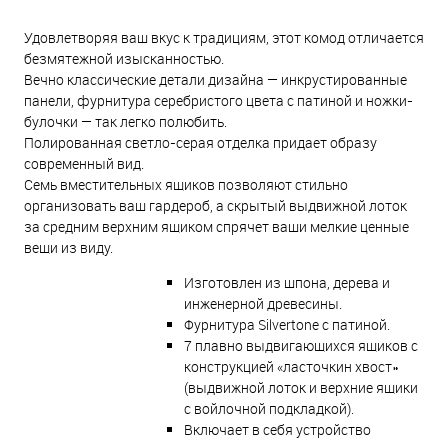
Удовлетворяя ваш вкус к традициям, этот комод отличается
безмятежной изысканностью.
Вечно классические детали дизайна — инкрустированные
панели, фурнитура серебристого цвета с патиной и ножки-
булочки — так легко полюбить.
Полированная светло-серая отделка придает образу
современный вид.
Семь вместительных ящиков позволяют стильно
организовать ваш гардероб, а скрытый выдвижной лоток
за средним верхним ящиком спрячет ваши мелкие ценные
вещи из виду.
Изготовлен из шпона, дерева и
инженерной древесины.
Фурнитура Silvertone с патиной.
7 плавно выдвигающихся ящиков с
конструкцией «ласточкин хвост»
(выдвижной лоток и верхние ящики
с войлочной подкладкой).
Включает в себя устройство