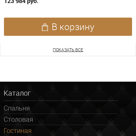
123 984 руб.
В корзину
ПОКАЗАТЬ ЕЩЕ
ПОКАЗАТЬ ВСЕ
Каталог
Спальня
Столовая
Гостиная