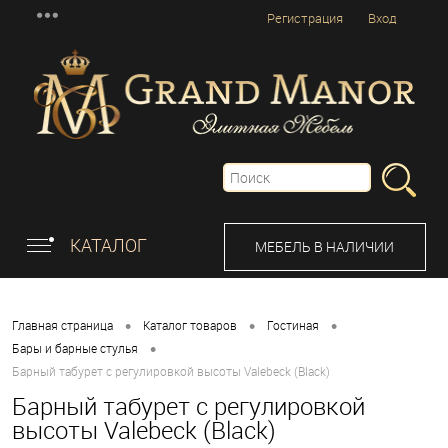
Регистрация
Вход
КАТАЛОГ
МЕБЕЛЬ В НАЛИЧИИ
•
•
•
Главная страница
Каталог товаров
Гостиная
•
Бары и барные стулья
Барный табурет с регулировкой высоты Valebeck (Black)
Барный табурет с регулировкой
высоты Valebeck (Black)