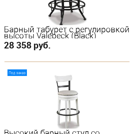
Барный табурет с регулировкой
высоты Valebeck (Black)
28 358 руб.
В корзину
Под заказ
Высокий барный стул со