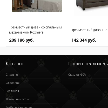
Трехместный диван со спальным
Трехместный диван Ro
механизмом Roxmere
209 196 руб.
142 344 руб.
В корзину
В корзи
Каталог
Наши предложен
В избранное
В избранное
Спальня
Скидка -60%
Столовая
Гостиная
Домашний офис
Мебель в наличии