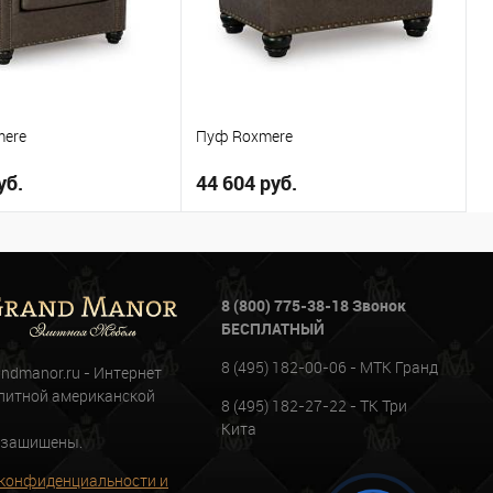
mere
Пуф Roxmere
уб.
44 604 руб.
В корзину
В корзину
8 (800) 775-38-18 Звонок
ое
В избранное
БЕСПЛАТНЫЙ
8 (495) 182-00-06 - МТК Гранд
andmanor.ru - Интернет
литной американской
8 (495) 182-27-22 - ТК Три
Кита
 защищены.
конфиденциальности и