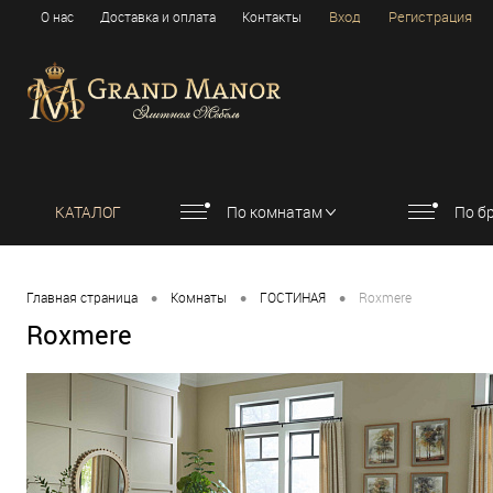
Вход
Регистрация
О нас
Доставка и оплата
Контакты
КАТАЛОГ
По комнатам
По б
•
•
•
Главная страница
Комнаты
ГОСТИНАЯ
Roxmere
Roxmere