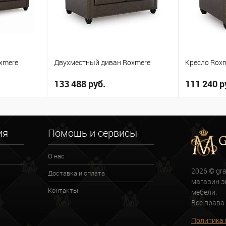
xmere
Двухместный диван Roxmere
Кресло Rox
133 488 руб.
111 240 р
ну
В корзину
ия
Помощь и сервисы
В избранное
В избранн
О нас
2026 © gr
Доставка и оплата
магазин э
Контакты
мебели.
Все права
Политика 