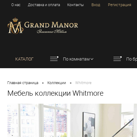
Вход
Регистрация
О нас
Доставка и оплата
Контакты
КАТАЛОГ
По комнатам
По б
•
•
Главная страница
Коллекции
Whitmore
Мебель коллекции Whitmore