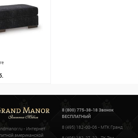
re
б.
В корзину
8 (800) 775-38-18 Звонок
ое
БЕСПЛАТНЫЙ
8 (495) 182-00-06 - МТК Гранд
andmanor.ru - Интернет
литной американской
8 (495) 182-27-22 - ТК Три