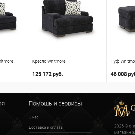
itmore
Кресло Whitmore
Пуф Whitmo
125 172 руб.
46 008 ру
ну
В корзину
ия
Помощь и сервисы
В избранное
В избранн
О нас
2026 © gr
Доставка и оплата
магазин э