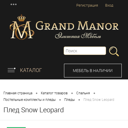
Регистрация
Вход
КАТАЛОГ
МЕБЕЛЬ В НАЛИЧИИ
•
•
•
Главная страница
Каталог товаров
Спальня
•
•
Постельные комплекты и пледы
Пледы
Плед Snow Leopard
Плед Snow Leopard