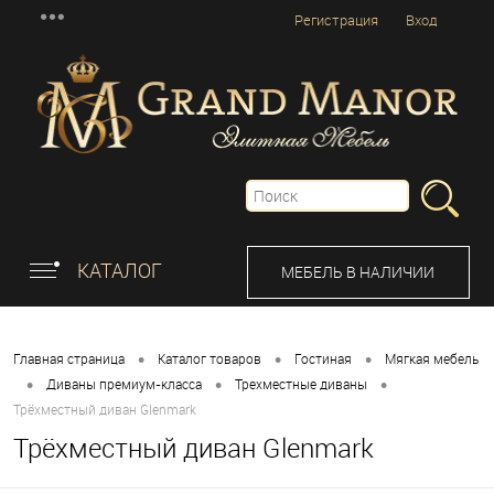
Регистрация
Вход
КАТАЛОГ
МЕБЕЛЬ В НАЛИЧИИ
•
•
•
Главная страница
Каталог товаров
Гостиная
Мягкая мебель
•
•
•
Диваны премиум-класса
Трехместные диваны
Трёхместный диван Glenmark
Трёхместный диван Glenmark